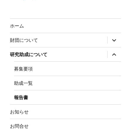
ホーム
サ
財団について
ブ
メ
ニ
サ
研究助成について
ュ
ブ
ー
メ
を
ニ
募集要項
展
ュ
開
ー
を
助成一覧
展
開
報告書
お知らせ
お問合せ