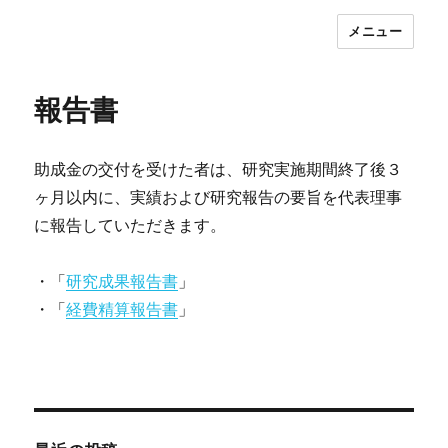
メニュー
公益財団法人 Well-being for Planet
Earth : WPE Foundation
報告書
助成金の交付を受けた者は、研究実施期間終了後３
ヶ月以内に、実績および研究報告の要旨を代表理事
に報告していただきます。
・「
研究成果報告書
」
・「
経費精算報告書
」