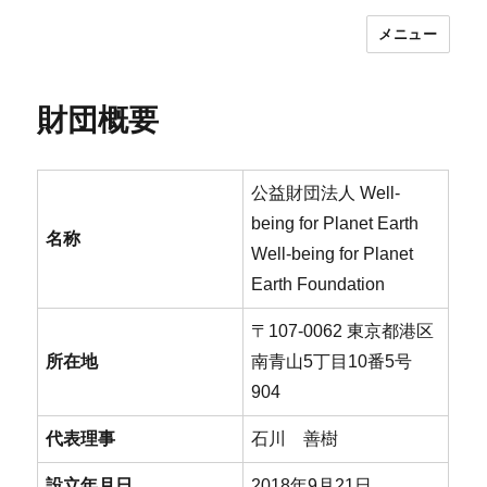
メニュー
公益財団法人 Well-being for Planet
Earth : WPE Foundation
財団概要
公益財団法⼈ Well-
being for Planet Earth
名称
Well-being for Planet
Earth Foundation
〒107-0062 東京都港区
所在地
南青山5丁目10番5号
904
代表理事
石川 善樹
設立年月日
2018年9月21日